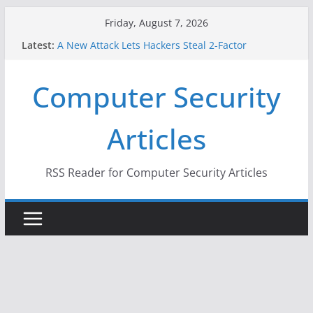
Skip
Friday, August 7, 2026
to
Latest:
A New Attack Lets Hackers Steal 2-Factor
content
Authentication Codes From Android Phones
Hackers Dox ICE, DHS, DOJ, and FBI Officials
Computer Security
Why the F5 Hack Created an ‘Imminent Threat’ for
Thousands of Networks
One Republican Now Controls a Huge Chunk of
Articles
US Election Infrastructure
When Face Recognition Doesn’t Know Your Face Is
a Face
RSS Reader for Computer Security Articles