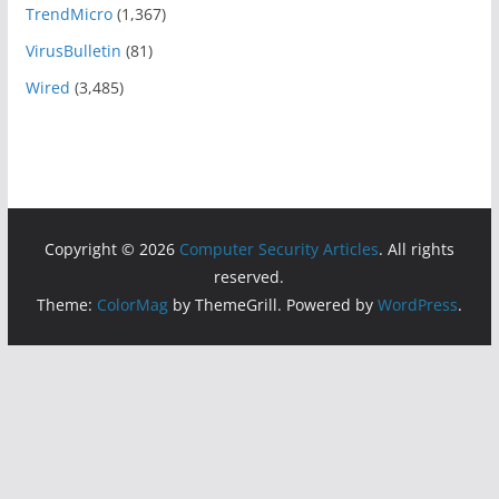
TrendMicro
(1,367)
VirusBulletin
(81)
Wired
(3,485)
Copyright © 2026
Computer Security Articles
. All rights
reserved.
Theme:
ColorMag
by ThemeGrill. Powered by
WordPress
.