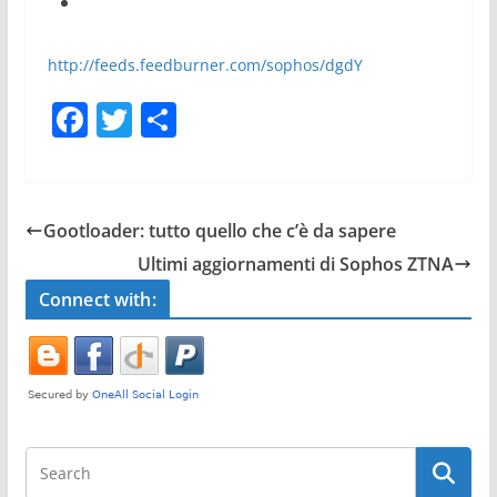
http://feeds.feedburner.com/sophos/dgdY
F
T
S
a
w
h
c
itt
ar
e
er
e
Gootloader: tutto quello che c’è da sapere
b
Ultimi aggiornamenti di Sophos ZTNA
o
Connect with:
o
k