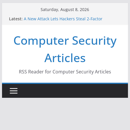
Skip
Saturday, August 8, 2026
to
Latest:
A New Attack Lets Hackers Steal 2-Factor
content
Authentication Codes From Android Phones
Hackers Dox ICE, DHS, DOJ, and FBI Officials
Computer Security
Why the F5 Hack Created an ‘Imminent Threat’ for
Thousands of Networks
One Republican Now Controls a Huge Chunk of
Articles
US Election Infrastructure
When Face Recognition Doesn’t Know Your Face Is
a Face
RSS Reader for Computer Security Articles