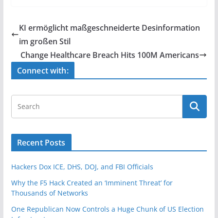
c
itt
ar
e
er
e
KI ermöglicht maßgeschneiderte Desinformation
b
im großen Stil
o
Change Healthcare Breach Hits 100M Americans
o
Connect with:
k
Recent Posts
Hackers Dox ICE, DHS, DOJ, and FBI Officials
Why the F5 Hack Created an ‘Imminent Threat’ for
Thousands of Networks
One Republican Now Controls a Huge Chunk of US Election