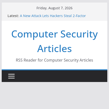
Skip
Friday, August 7, 2026
to
Latest:
A New Attack Lets Hackers Steal 2-Factor
content
Authentication Codes From Android Phones
Hackers Dox ICE, DHS, DOJ, and FBI Officials
Computer Security
Why the F5 Hack Created an ‘Imminent Threat’ for
Thousands of Networks
One Republican Now Controls a Huge Chunk of
Articles
US Election Infrastructure
When Face Recognition Doesn’t Know Your Face Is
a Face
RSS Reader for Computer Security Articles