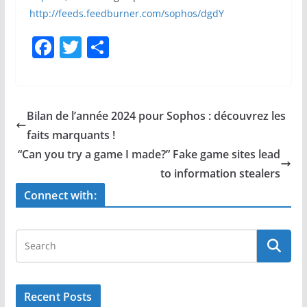
http://feeds.feedburner.com/sophos/dgdY
F
T
S
a
w
h
c
itt
ar
e
er
e
Bilan de l’année 2024 pour Sophos : découvrez les
b
faits marquants !
o
“Can you try a game I made?” Fake game sites lead
o
to information stealers
k
Connect with:
Recent Posts