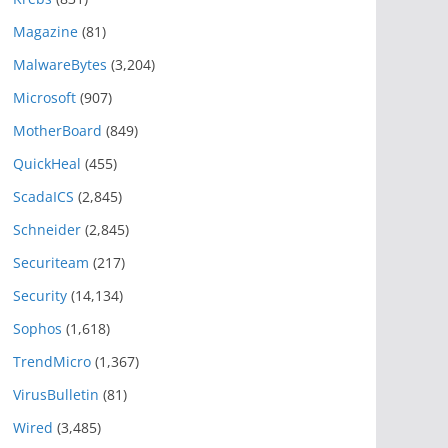
Magazine
(81)
MalwareBytes
(3,204)
Microsoft
(907)
MotherBoard
(849)
QuickHeal
(455)
ScadaICS
(2,845)
Schneider
(2,845)
Securiteam
(217)
Security
(14,134)
Sophos
(1,618)
TrendMicro
(1,367)
VirusBulletin
(81)
Wired
(3,485)