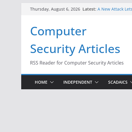
Skip
Latest:
A New Attack Lets
Thursday, August 6, 2026
to
Codes From Andr
Hackers Dox ICE, 
content
Computer
Why the F5 Hack 
Thousands of Ne
One Republican N
Security Articles
Infrastructure
When Face Recogn
RSS Reader for Computer Security Articles
HOME
INDEPENDENT
SCADAICS