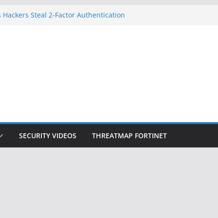
 Hackers Steal 2-Factor Authentication
oid Phones
DHS, DOJ, and FBI Officials
Created an ‘Imminent Threat’ for
tworks
ow Controls a Huge Chunk of US Election
ition Doesn’t Know Your Face Is a Face
SECURITY VIDEOS
THREATMAP FORTINET