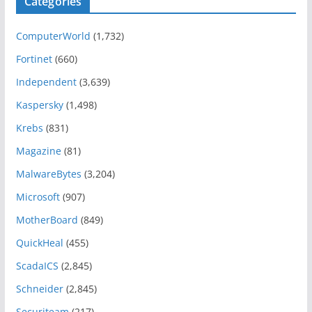
Categories
ComputerWorld
(1,732)
Fortinet
(660)
Independent
(3,639)
Kaspersky
(1,498)
Krebs
(831)
Magazine
(81)
MalwareBytes
(3,204)
Microsoft
(907)
MotherBoard
(849)
QuickHeal
(455)
ScadaICS
(2,845)
Schneider
(2,845)
Securiteam
(217)