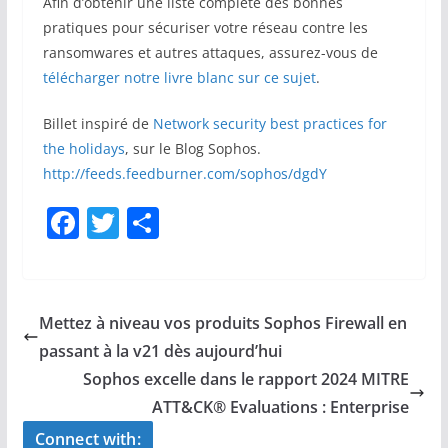
Afin d’obtenir une liste complète des bonnes
pratiques pour sécuriser votre réseau contre les
ransomwares et autres attaques, assurez-vous de
télécharger notre livre blanc sur ce sujet
.
Billet inspiré de
Network security best practices for
the holidays
, sur le Blog Sophos.
http://feeds.feedburner.com/sophos/dgdY
F
T
S
a
w
h
c
itt
ar
e
er
e
Mettez à niveau vos produits Sophos Firewall en
b
passant à la v21 dès aujourd’hui
o
Sophos excelle dans le rapport 2024 MITRE
o
ATT&CK® Evaluations : Enterprise
k
Connect with: