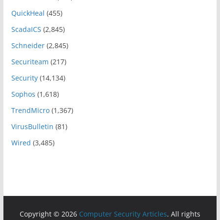
QuickHeal
(455)
ScadaICS
(2,845)
Schneider
(2,845)
Securiteam
(217)
Security
(14,134)
Sophos
(1,618)
TrendMicro
(1,367)
VirusBulletin
(81)
Wired
(3,485)
Copyright © 2026
Computer Security Articles
. All rights