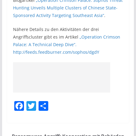
Blogartikel
„Operation Crimson Palace: Sophos Threat
Hunting Unveils Multiple Clusters of Chinese State-
Sponsored Activity Targeting Southeast Asia“
.
Nähere Details zu den Aktivitäten der drei
Angriffscluster gibt es im Artikel
„Operation Crimson
Palace: A Technical Deep Dive“.
http://feeds.feedburner.com/sophos/dgdY
F
T
S
a
w
h
c
itt
ar
e
er
e