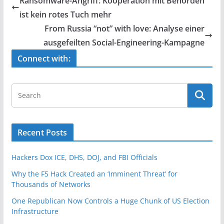
Ransomware-Angriff: Kooperation mit Behörden
b
ist kein rotes Tuch mehr
o
From Russia “not” with love: Analyse einer
o
ausgefeilten Social-Engineering-Kampagne
k
Connect with:
Recent Posts
Hackers Dox ICE, DHS, DOJ, and FBI Officials
Why the F5 Hack Created an ‘Imminent Threat’ for
Thousands of Networks
One Republican Now Controls a Huge Chunk of US Election
Infrastructure