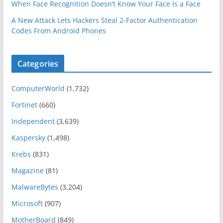
When Face Recognition Doesn’t Know Your Face Is a Face
A New Attack Lets Hackers Steal 2-Factor Authentication
Codes From Android Phones
Categories
ComputerWorld
(1,732)
Fortinet
(660)
Independent
(3,639)
Kaspersky
(1,498)
Krebs
(831)
Magazine
(81)
MalwareBytes
(3,204)
Microsoft
(907)
MotherBoard
(849)