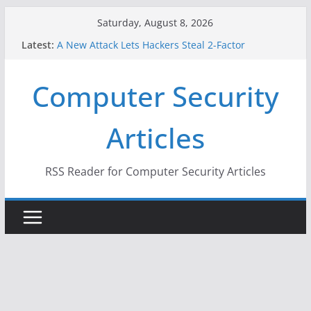
Skip
Saturday, August 8, 2026
to
Latest:
A New Attack Lets Hackers Steal 2-Factor
content
Authentication Codes From Android Phones
Hackers Dox ICE, DHS, DOJ, and FBI Officials
Computer Security
Why the F5 Hack Created an ‘Imminent Threat’ for
Thousands of Networks
One Republican Now Controls a Huge Chunk of
Articles
US Election Infrastructure
When Face Recognition Doesn’t Know Your Face Is
a Face
RSS Reader for Computer Security Articles