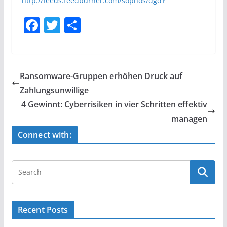
http://feeds.feedburner.com/sophos/dgdY
F
T
S
a
w
h
c
itt
ar
e
er
e
Ransomware-Gruppen erhöhen Druck auf
b
Zahlungsunwillige
o
4 Gewinnt: Cyberrisiken in vier Schritten effektiv
o
managen
k
Connect with:
Recent Posts