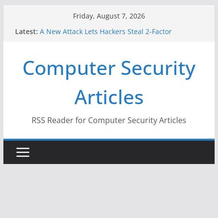
Skip
Friday, August 7, 2026
to
Latest:
A New Attack Lets Hackers Steal 2-Factor
content
Authentication Codes From Android Phones
Hackers Dox ICE, DHS, DOJ, and FBI Officials
Computer Security
Why the F5 Hack Created an ‘Imminent Threat’ for
Thousands of Networks
One Republican Now Controls a Huge Chunk of
Articles
US Election Infrastructure
When Face Recognition Doesn’t Know Your Face Is
a Face
RSS Reader for Computer Security Articles