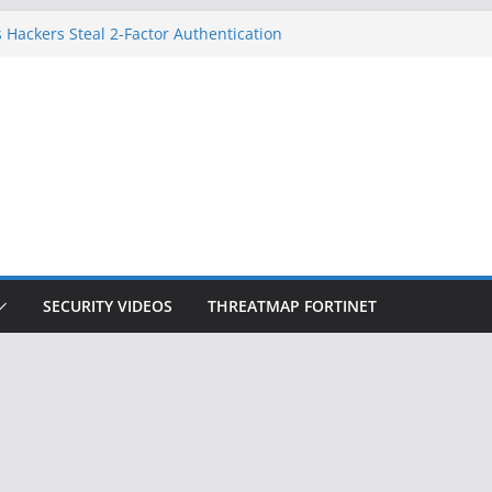
 Hackers Steal 2-Factor Authentication
oid Phones
DHS, DOJ, and FBI Officials
Created an ‘Imminent Threat’ for
tworks
ow Controls a Huge Chunk of US Election
ition Doesn’t Know Your Face Is a Face
SECURITY VIDEOS
THREATMAP FORTINET