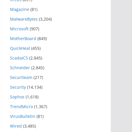
Magazine
(81)
MalwareBytes
(3,204)
Microsoft
(907)
MotherBoard
(849)
QuickHeal
(455)
ScadaICS
(2,845)
Schneider
(2,845)
Securiteam
(217)
Security
(14,134)
Sophos
(1,618)
TrendMicro
(1,367)
VirusBulletin
(81)
Wired
(3,485)