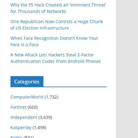
Why the F5 Hack Created an ‘Imminent Threat’
for Thousands of Networks
One Republican Now Controls a Huge Chunk
of US Election Infrastructure
When Face Recognition Doesn’t Know Your
Face Is a Face
A New Attack Lets Hackers Steal 2-Factor
Authentication Codes From Android Phones
Categories
ComputerWorld
(1,732)
Fortinet
(660)
Independent
(3,639)
Kaspersky
(1,498)
Krebs
(831)