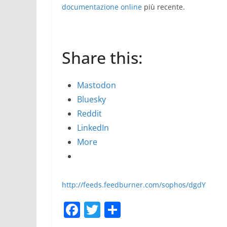
documentazione online
più recente.
Share this:
Mastodon
Bluesky
Reddit
LinkedIn
More
http://feeds.feedburner.com/sophos/dgdY
F
T
S
a
w
h