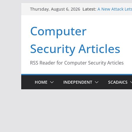
Skip
Latest:
A New Attack Lets
Thursday, August 6, 2026
to
Codes From Andr
Hackers Dox ICE, 
content
Computer
Why the F5 Hack 
Thousands of Ne
One Republican N
Security Articles
Infrastructure
When Face Recogn
RSS Reader for Computer Security Articles
HOME
INDEPENDENT
SCADAICS