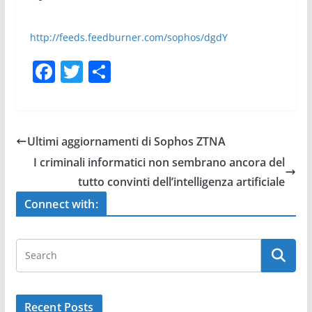
http://feeds.feedburner.com/sophos/dgdY
F
T
S
a
w
h
c
itt
ar
e
er
e
Ultimi aggiornamenti di Sophos ZTNA
b
I criminali informatici non sembrano ancora del
o
tutto convinti dell’intelligenza artificiale
o
Connect with:
k
Recent Posts