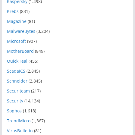
Kaspersky
(1,498)
Krebs
(831)
Magazine
(81)
MalwareBytes
(3,204)
Microsoft
(907)
MotherBoard
(849)
QuickHeal
(455)
ScadaICS
(2,845)
Schneider
(2,845)
Securiteam
(217)
Security
(14,134)
Sophos
(1,618)
TrendMicro
(1,367)
VirusBulletin
(81)